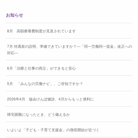
お知らせ
8月 高額療養費制度が見直されています
7月 待遇差の説明、準備できていますか？―「同一労働同一賃金」改正への
対応―
6月「治療と仕事の両立」ができると安心
5月 「みんなの労働ナビ」、ご存知ですか？
2026年4月 協会けんぽ健診、4月からもっと便利に
帰宅困難になったとき、どう備えるか
いよいよ「子ども・子育て支援金」の徴収開始が近づく